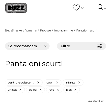
0
PLATA CU CARDUL
Plateste in siguranta cu cardul Visa sau MasterCard!
CUMPĂRĂ ACUM, PLATESTE MAI TÂRZIU
3 rate fără dobândă fără card de credit cu Klarna
BuzzSneakers Romania
Produse
Imbracaminte
Pantaloni scurti
VEZI MAI MULT
Filtre
Pantaloni scurti
pentru-adolescenti
copii
infants
unisex
baieti
fete
kids
44
Produse