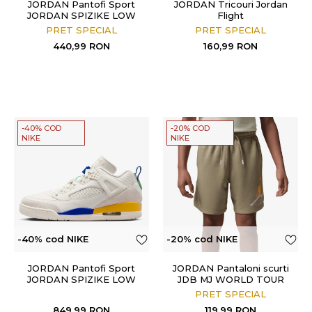
JORDAN Pantofi Sport
JORDAN Tricouri Jordan
JORDAN SPIZIKE LOW
Flight
BG
PRET SPECIAL
PRET SPECIAL
440,99
RON
160,99
RON
-40% COD
-20% COD
NIKE
NIKE
-40% cod NIKE
-20% cod NIKE
JORDAN Pantofi Sport
JORDAN Pantaloni scurti
JORDAN SPIZIKE LOW
JDB MJ WORLD TOUR
SHORT
PRET SPECIAL
849,99
RON
119,99
RON