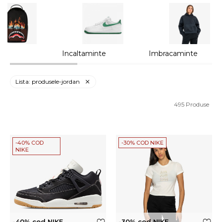
ii
Incaltaminte
Imbracaminte
Lista: produsele-jordan
495
Produse
-40% COD
-30% COD NIKE
NIKE
-40% cod NIKE
-30% cod NIKE