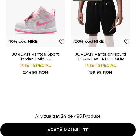
-10% cod NIKE
-20% cod NIKE
JORDAN Pantofi Sport
JORDAN Pantaloni scurti
Jordan 1 Mid SE
JDB MJ WORLD TOUR
SHORT
PRET SPECIAL
PRET SPECIAL
244,99
RON
159,99
RON
Ai vizualizat
24
de
495
Produse
ARATĂ MAI MULTE