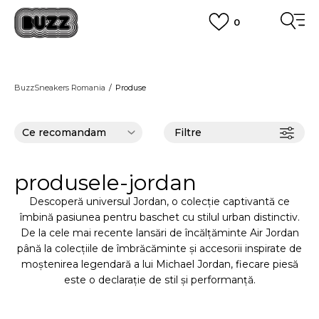
0
PLATA CU CARDUL
Plateste in siguranta cu cardul Visa sau MasterCard!
CUMPĂRĂ ACUM, PLATESTE MAI TÂRZIU
3 rate fără dobândă fără card de credit cu Klarna
BuzzSneakers Romania
Produse
VEZI MAI MULT
Filtre
produsele-jordan
Descoperă universul Jordan, o colecție captivantă ce
îmbină pasiunea pentru baschet cu stilul urban distinctiv.
De la cele mai recente lansări de încălțăminte Air Jordan
până la colecțiile de îmbrăcăminte și accesorii inspirate de
moștenirea legendară a lui Michael Jordan, fiecare piesă
este o declarație de stil și performanță.