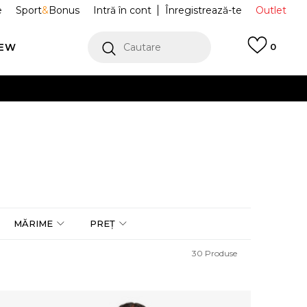
e
Sport
&
Bonus
Intră în cont
Înregistrează-te
Outlet
REW
Cautare
0
erCard!
cu Klarna
VEZI MAI MULT
MĂRIME
PREȚ
30
Produse