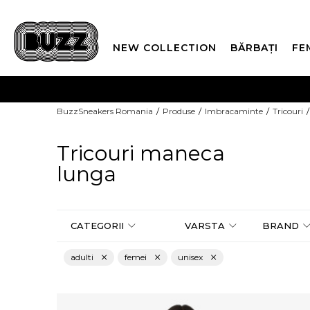
NEW COLLECTION
BĂRBAȚI
FE
PLATA
BuzzSneakers Romania
Produse
Imbracaminte
Tricouri
CUMPĂRĂ ACUM, PLAT
Tricouri maneca
lunga
CATEGORII
VARSTA
BRAND
adulti
femei
unisex