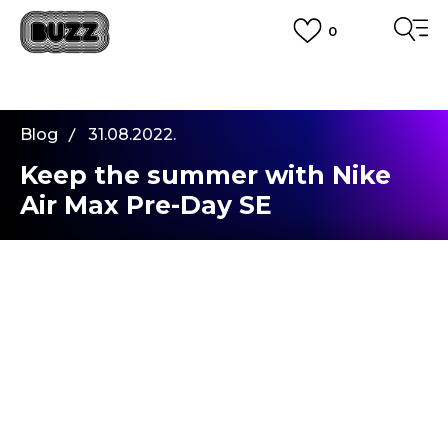
0
PLATA CU CARDUL
Plateste in siguranta cu cardul Visa sau MasterCard!
CUMPĂRĂ ACUM, PLATESTE MAI TÂRZIU
3 rate fără dobândă fără card de credit cu Klarna
Blog
31.08.2022.
VEZI MAI MULT
Keep the summer with Nike
Air Max Pre-Day SE
Hello, Buzz!
Sunt Zvezdi de la Buzz Crew'20 și
Mint Stories
,
un blog unde îmi împărtășesc pasiunea pentru
modă, fotografie și călătorii. Aceste trei activități
preferate sunt cele care m-au adus înapoi la voi.