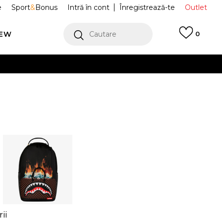
e
Sport
&
Bonus
Intră în cont
Înregistrează-te
Outlet
REW
Cautare
0
erCard!
cu Klarna
VEZI MAI MULT
ii