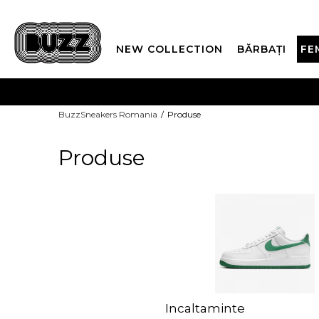
NEW COLLECTION
BĂRBAȚI
FE
PLATA
BuzzSneakers Romania
Produse
CUMPĂRĂ ACUM, PLAT
Produse
Incaltaminte