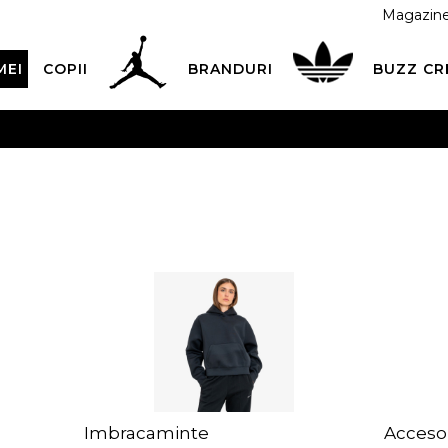
Magazin
MEI
COPII
BRANDURI
BUZZ C
 CU CARDUL
Plateste in siguranta cu cardul Visa sau Mast
ESTE MAI TÂRZIU
3 rate fără dobândă fără card de credit 
Imbracaminte
Accesor