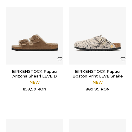
BIRKENSTOCK Papuci
BIRKENSTOCK Papuci
Arizona Shearl LEVE D
Boston Print LEVE Snake
Tea LAF
Oyster
NEW
NEW
859,99
RON
889,99
RON