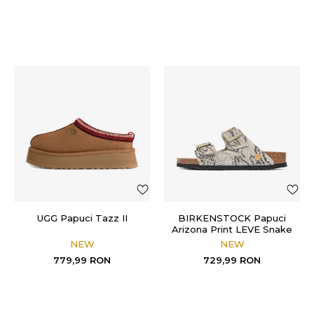
UGG Papuci Tazz II
BIRKENSTOCK Papuci
Arizona Print LEVE Snake
Oyster
NEW
NEW
779,99
RON
729,99
RON