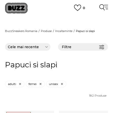
0
PLATA CU CARDUL
Plateste in siguranta cu cardul Visa sau MasterCard!
CUMPĂRĂ ACUM, PLATESTE MAI TÂRZIU
3 rate fără dobândă fără card de credit cu Klarna
BuzzSneakers Romania
Produse
Incaltaminte
Papuci si slapi
VEZI MAI MULT
Filtre
Papuci si slapi
adulti
femei
unisex
182
Produse