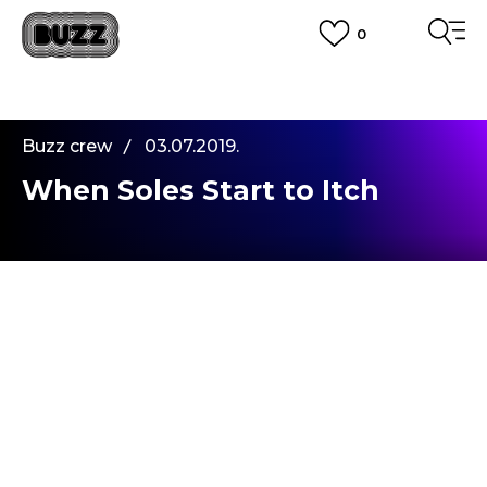
0
PLATA CU CARDUL
Plateste in siguranta cu cardul Visa sau MasterCard!
CUMPĂRĂ ACUM, PLATESTE MAI TÂRZIU
3 rate fără dobândă fără card de credit cu Klarna
Buzz crew
03.07.2019.
VEZI MAI MULT
When Soles Start to Itch
Cu cateva zile in urma, Nanking a devenit cel mai
indepartat loc din est, dupa Ha Long Bay, pe care
l-am vizitat. Orasul din estul Chinei a fost locul in
care m-am indreptat de aceasta data, iar motivul
calatoriei a fost din nou, dansul.