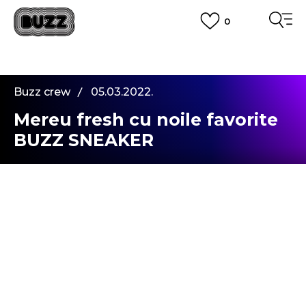
0
PLATA CU CARDUL
Plateste in siguranta cu cardul Visa sau MasterCard!
CUMPĂRĂ ACUM, PLATESTE MAI TÂRZIU
3 rate fără dobândă fără card de credit cu Klarna
Buzz crew
05.03.2022.
VEZI MAI MULT
Mereu fresh cu noile favorite
BUZZ SNEAKER
Soare, aromă fresh și multe culori ... Știai că
primăvara este cea mai frumoasă?
Și în timp ce numărăm ultimele zile de iarnă, este
momentul perfect pentru a îți prezenta
modelele preferate Buzz de primăvară.
Atmosfera placută si însorită de februarie ne-a
permis să îți arătăm toate culorile și stilurile