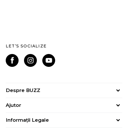
LET’S SOCIALIZE
Despre BUZZ
Despre noi
Ajutor
Hai în echipa noastră
Întrebări frecvente
Contact
Informații Legale
Cum cumpăr
Magazine