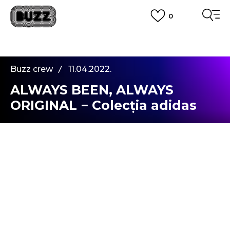
0
PLATA CU CARDUL
Plateste in siguranta cu cardul Visa sau MasterCard!
CUMPĂRĂ ACUM, PLATESTE MAI TÂRZIU
3 rate fără dobândă fără card de credit cu Klarna
Buzz crew
11.04.2022.
VEZI MAI MULT
ALWAYS BEEN, ALWAYS
ORIGINAL − Colecția adidas
Always Original e aici
Ești gata să arăți cine ești cu adevărat și de ce ești
în stare?
Colecția
adidas Always Original
este inspirată
de femei creative, curajoase și de neoprit – cele
care își stabilesc fără teamă obiective și își trăiesc
visele la maximum, gata să arate oricând lumii
întregi adevărata lor natură. De la croieli