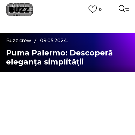
0
PLATA CU CARDUL
Plateste in siguranta cu cardul Visa sau MasterCard!
CUMPĂRĂ ACUM, PLATESTE MAI TÂRZIU
3 rate fără dobândă fără card de credit cu Klarna
Buzz crew
09.05.2024.
VEZI MAI MULT
Puma Palermo: Descoperă
eleganța simplității
Salutare,
Iată-mă din nou printre voi, dar de data aceasta
cu un alt model care m-a cucerit la prima vedere.
Alegerea mea nu a durat mult.
Puma Palermo
este o siluetă familiară și iubită din anii '80. Ceea ce
face acest model să se distingă de alte siluete
este modul în care este realizat, de unde vine și