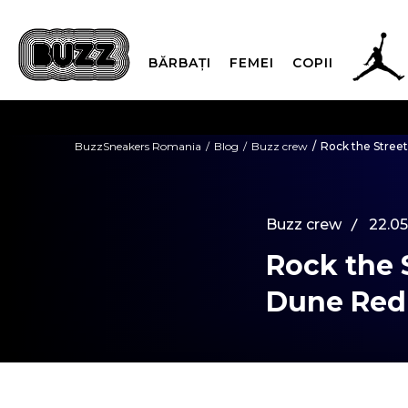
BĂRBAȚI
FEMEI
COPII
PLATA
BuzzSneakers Romania
Blog
Buzz crew
Rock the Street
CUMPĂRĂ ACUM, PLAT
Buzz crew
22.05
Rock the 
Dune Red