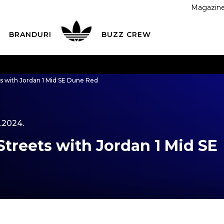
Magazin
BRANDURI
BUZZ CREW
 CU CARDUL
Plateste in siguranta cu cardul Visa sau Mast
s with Jordan 1 Mid SE Dune Red
ESTE MAI TÂRZIU
3 rate fără dobândă fără card de credit 
.2024.
Streets with Jordan 1 Mid SE