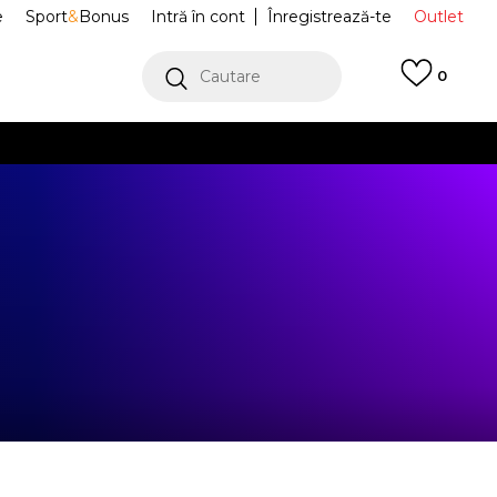
e
Sport
&
Bonus
Intră în cont
Înregistrează-te
Outlet
Cautare
0
erCard!
cu Klarna
VEZI MAI MULT