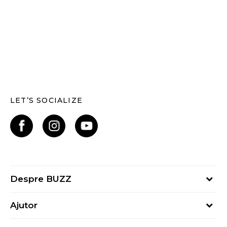
LET’S SOCIALIZE
Despre BUZZ
Despre noi
Ajutor
Hai în echipa noastră
Întrebări frecvente
Contact