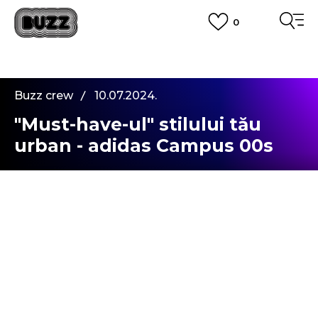
0
PLATA CU CARDUL
Plateste in siguranta cu cardul Visa sau MasterCard!
CUMPĂRĂ ACUM, PLATESTE MAI TÂRZIU
3 rate fără dobândă fără card de credit cu Klarna
Buzz crew
10.07.2024.
VEZI MAI MULT
"Must-have-ul" stilului tău
urban - adidas Campus 00s
Salutare, prieteni! Aici Stjuart,
Dacă nu îți poți imagina o zi fără Instagram și fără
a urmări în mod regulat cele mai faimoase
bloguri din lume, probabil că până acum ai
observat că majoritatea postărilor fac referire la
combinațiile de "street style" aduse de cei mai
populari influenceri, fashion bloggeri și artiști care