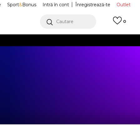
e
Sport
&
Bonus
Intră în cont
Înregistrează-te
Outlet
Cautare
0
erCard!
cu Klarna
VEZI MAI MULT