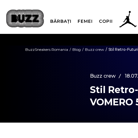
BĂRBAȚI
FEMEI
COPII
PLATA
BuzzSneakers Romania
Blog
Buzz crew
Stil Retro-Fut
CUMPĂRĂ ACUM, PLAT
Buzz crew
18.07
Stil Retr
VOMERO 