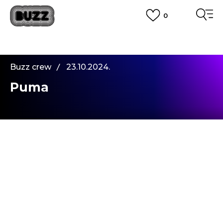
0
PLATA CU CARDUL
Plateste in siguranta cu cardul Visa sau MasterCard!
CUMPĂRĂ ACUM, PLATESTE MAI TÂRZIU
3 rate fără dobândă fără card de credit cu Klarna
Buzz crew
23.10.2024.
VEZI MAI MULT
Puma
2024 este cu siguranță anul revenirii pentru
multe modele de la diverse branduri, dar
preferatul meu este Puma "Suede".
Adevărații pasionați de sneakerși, care știu fiecare
detaliu al istoriei fiecărui model, cunosc faptul că
"
Suede
" și-a primit numele simplu datorită
faptului că, în 1968, când a fost lansat (cu un an