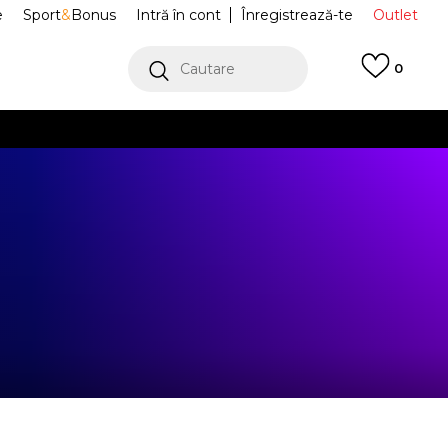
e
Sport
&
Bonus
Intră în cont
Înregistrează-te
Outlet
Cautare
0
erCard!
cu Klarna
VEZI MAI MULT