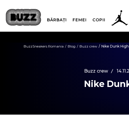
BĂRBAȚI
FEMEI
COPII
PLATA
BuzzSneakers Romania
Blog
Buzz crew
Nike Dunk High
CUMPĂRĂ ACUM, PLAT
Buzz crew
14.11
Nike Dun