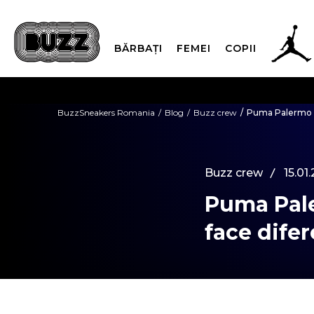
BĂRBAȚI
FEMEI
COPII
PLATA
BuzzSneakers Romania
Blog
Buzz crew
Puma Palermo Ci
CUMPĂRĂ ACUM, PLAT
Buzz crew
15.01
Puma Pale
face dife