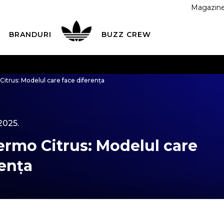
Magazin
BRANDURI
BUZZ CREW
 CU CARDUL
Plateste in siguranta cu cardul Visa sau Mast
trus: Modelul care face diferența
ESTE MAI TÂRZIU
3 rate fără dobândă fără card de credit 
.2025.
rmo Citrus: Modelul care
rența