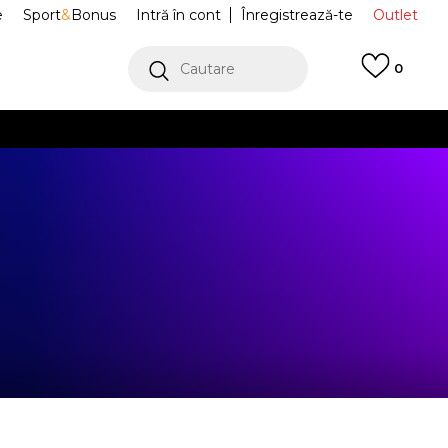
e
Sport
&
Bonus
Intră în cont
Înregistrează-te
Outlet
Cautare
0
erCard!
cu Klarna
VEZI MAI MULT