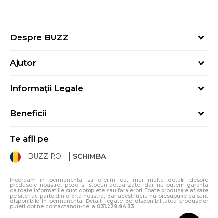
Despre BUZZ
Despre noi
Ajutor
Hai în echipa noastră
Întrebări frecvente
Contact
Informații Legale
Cum cumpăr
Magazine
Termeni și Condiții
Cum mă înregistrez
Blog
Beneficii
Politica de Confidențialitate
Retur
Sport&Bonus - Detalii
Politica Cookie
Starea comenzii
Te afli pe
Sport&Bonus - Regulament
ANPC
Procedura de retur
BUZZ RO
SCHIMBA
Card Cadou
ANPC – SAL
Condiții de livrare
Klarna - 3 rate fără dobândă
Incercam in permanenta sa oferim cat mai multe detalii despre
produsele noastre, poze si stocuri actualizate, dar nu putem garanta
ca toate informatiile sunt complete sau fara erori. Toate produsele afisate
pe site fac parte din oferta noastra, dar acest lucru nu presupune ca sunt
disponibile in permanenta. Detalii legate de disponibilitatea produselor
puteti obtine contactandu-ne la
031.229.94.33