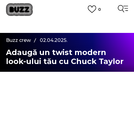
0
PLATA CU CARDUL
Plateste in siguranta cu cardul Visa sau MasterCard!
CUMPĂRĂ ACUM, PLATESTE MAI TÂRZIU
3 rate fără dobândă fără card de credit cu Klarna
Buzz crew
02.04.2025.
VEZI MAI MULT
Adaugă un twist modern
look-ului tău cu Chuck Taylor
All Star Lift
Hei tuturor,
Astăzi vă aduc povestea sneakerșilor
Converse
Chuck Taylor All Star Lift
– combinația perfectă
între designul clasic și tendințele moderne. Dacă
iubești un look casual, dar stilat, cu siguranță îți