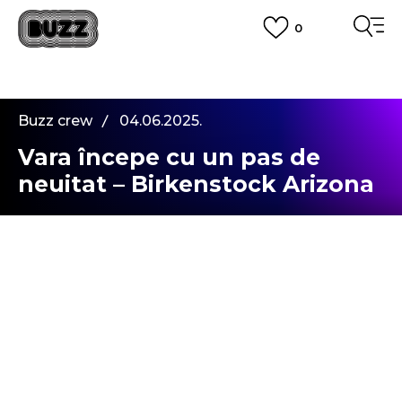
0
PLATA CU CARDUL
Plateste in siguranta cu cardul Visa sau MasterCard!
CUMPĂRĂ ACUM, PLATESTE MAI TÂRZIU
3 rate fără dobândă fără card de credit cu Klarna
Buzz crew
04.06.2025.
VEZI MAI MULT
Vara începe cu un pas de
neuitat – Birkenstock Arizona
Hey, tot eu sunt. Știu că deja ne știm bine și nu
mai are rost să mă prezint – suntem prieteni vechi.
Dar am ceva complet nou pentru tine.
Când zici „vară”, te gândești automat la mare, la
miros de cremă cu SPF și la plimbările lungi prin
oraș. Dar fiecare vară are piesa ei-cheie – cea pe
care o porți zi și noapte, cu rochie, cu pantaloni