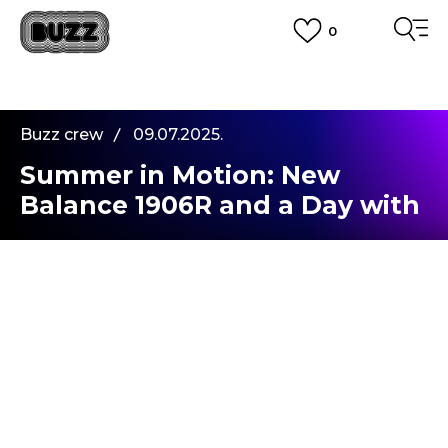
0
PLATA CU CARDUL
Plateste in siguranta cu cardul Visa sau MasterCard!
CUMPĂRĂ ACUM, PLATESTE MAI TÂRZIU
3 rate fără dobândă fără card de credit cu Klarna
Buzz crew
09.07.2025.
VEZI MAI MULT
Summer in Motion: New
Balance 1906R and a Day with
No Plans
Vara în mișcare:
New Balance 1906R
și o zi
fără planuri
Zilele de vară în oraș nu se mișcă nici prea repede,
nici prea încet — au propriul lor ritm. Ai timp să
vezi lumina dimineții strecurând-se prin frunzișul
din parc, să treci pe lângă piscină și să simți mirosul
de clor și cremă de soare, să te așezi pe o bancă și