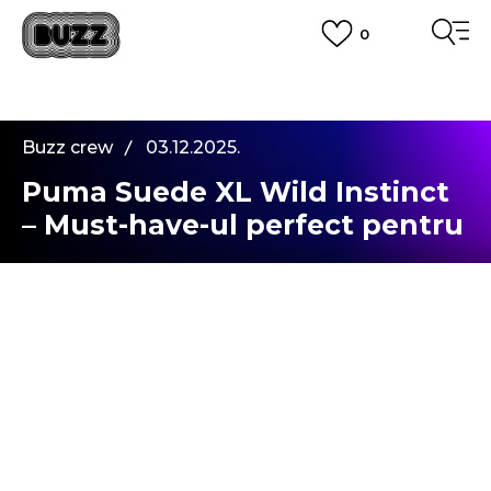
0
PLATA CU CARDUL
Plateste in siguranta cu cardul Visa sau MasterCard!
CUMPĂRĂ ACUM, PLATESTE MAI TÂRZIU
3 rate fără dobândă fără card de credit cu Klarna
Buzz crew
03.12.2025.
VEZI MAI MULT
Puma Suede XL Wild Instinct
– Must-have-ul perfect pentru
un vibe urban
Hey, crew,
Iarna e momentul ideal să adaugi un touch
urban stilului tău de stradă — iar
Puma Suede
XL Wild Instinct
sunt exact piesa care îți ridică
outfitul la nivelul următor. Acești sneakerși