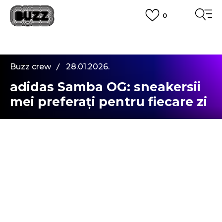
0
PLATA CU CARDUL
Plateste in siguranta cu cardul Visa sau MasterCard!
CUMPĂRĂ ACUM, PLATESTE MAI TÂRZIU
3 rate fără dobândă fără card de credit cu Klarna
Buzz crew
28.01.2026.
VEZI MAI MULT
adidas Samba OG: sneakersii
mei preferați pentru fiecare zi
Dacă există o pereche de încălțăminte care, în
ultima vreme, mi-a rezolvat aproape orice dilemă
de tipul „cu ce mă îmbrac azi?”, atunci fără
îndoială aceia sunt
Adidas Samba OG
. Sunt
genul de sneakersi pe care îi încalți o dată și
imediat te întrebi de ce nu i-ai cumpărat mai
devreme. Minimalisti, dar suficient de expresivi