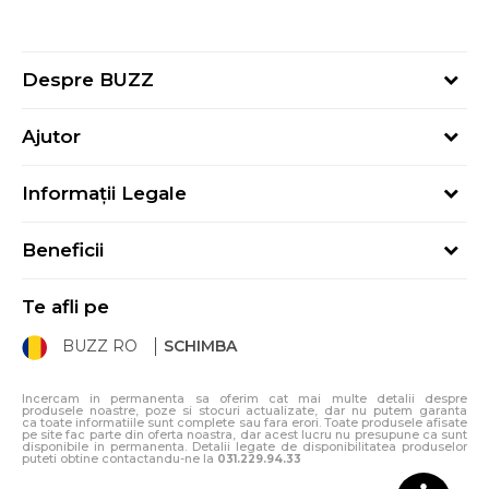
Despre BUZZ
Despre noi
Ajutor
Hai în echipa noastră
Întrebări frecvente
Contact
Informații Legale
Cum cumpăr
Magazine
Termeni și Condiții
Cum mă înregistrez
Blog
Beneficii
Politica de Confidențialitate
Retur
Sport&Bonus - Detalii
Politica Cookie
Starea comenzii
Te afli pe
Sport&Bonus - Regulament
ANPC
Procedura de retur
BUZZ RO
SCHIMBA
Card Cadou
ANPC – SAL
Condiții de livrare
Klarna - 3 rate fără dobândă
Incercam in permanenta sa oferim cat mai multe detalii despre
produsele noastre, poze si stocuri actualizate, dar nu putem garanta
ca toate informatiile sunt complete sau fara erori. Toate produsele afisate
pe site fac parte din oferta noastra, dar acest lucru nu presupune ca sunt
disponibile in permanenta. Detalii legate de disponibilitatea produselor
puteti obtine contactandu-ne la
031.229.94.33