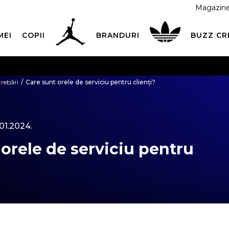
Magazin
MEI
COPII
BRANDURI
BUZZ C
 CU CARDUL
Plateste in siguranta cu cardul Visa sau Mast
trebări
Care sunt orele de serviciu pentru clienți?
ESTE MAI TÂRZIU
3 rate fără dobândă fără card de credit 
.01.2024.
 orele de serviciu pentru