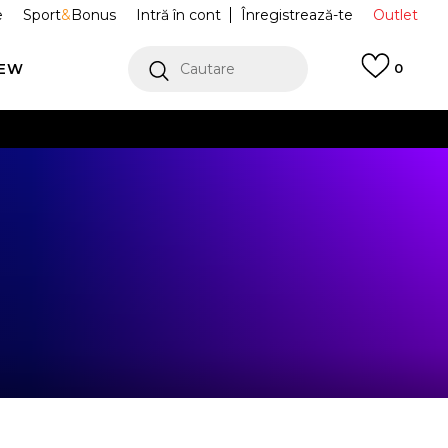
e
Sport
&
Bonus
Intră în cont
Înregistrează-te
Outlet
REW
Cautare
0
erCard!
cu Klarna
VEZI MAI MULT