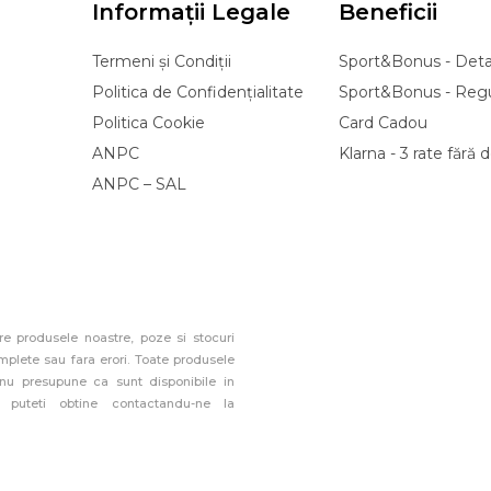
Informații Legale
Beneficii
Termeni și Condiții
Sport&Bonus - Detal
Politica de Confidențialitate
Sport&Bonus - Reg
Politica Cookie
Card Cadou
ANPC
Klarna - 3 rate fără
ANPC – SAL
e produsele noastre, poze si stocuri
mplete sau fara erori. Toate produsele
 nu presupune ca sunt disponibile in
r puteti obtine contactandu-ne la