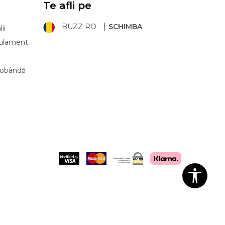
Te afli pe
BUZZ RO
SCHIMBA
ii
ulament
 dobândă