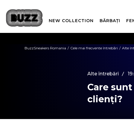
NEW COLLECTION
BĂRBAȚI
FE
PLATA
BuzzSneakers Romania
Cele mai frecvente întrebări
Alte în
CUMPĂRĂ ACUM, PLAT
Alte întrebări
19
Care sunt
clienți?