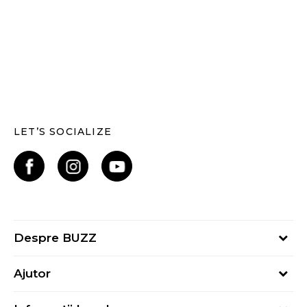
LET’S SOCIALIZE
Despre BUZZ
Despre noi
Ajutor
Hai în echipa noastră
Întrebări frecvente
Contact