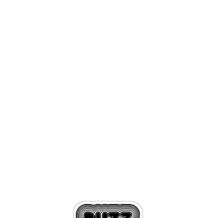
769,99
RON