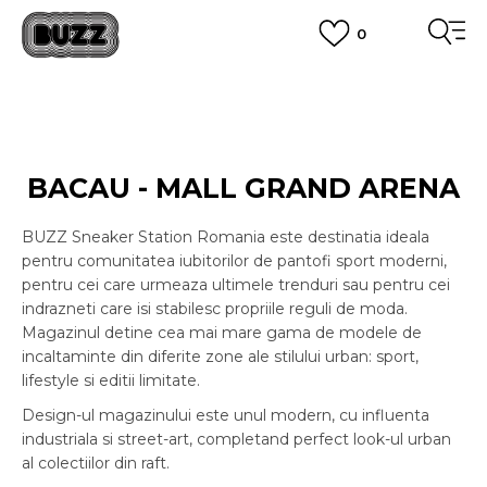
0
PLATA CU CARDUL
Plateste in siguranta cu cardul Visa sau MasterCard!
CUMPĂRĂ ACUM, PLATESTE MAI TÂRZIU
3 rate fără dobândă fără card de credit cu Klarna
VEZI MAI MULT
BACAU - MALL GRAND ARENA
BUZZ Sneaker Station Romania este destinatia ideala
pentru comunitatea iubitorilor de pantofi sport moderni,
pentru cei care urmeaza ultimele trenduri sau pentru cei
indrazneti care isi stabilesc propriile reguli de moda.
Magazinul detine cea mai mare gama de modele de
incaltaminte din diferite zone ale stilului urban: sport,
lifestyle si editii limitate.
Design-ul magazinului este unul modern, cu influenta
industriala si street-art, completand perfect look-ul urban
al colectiilor din raft.