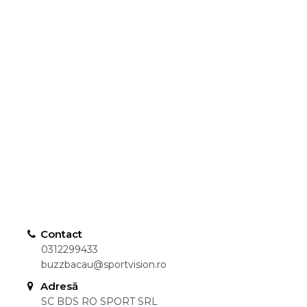
Contact
0312299433
buzzbacau@sportvision.ro
Adresă
SC BDS RO SPORT SRL