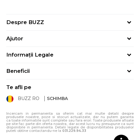
Despre BUZZ
Despre noi
Ajutor
Hai în echipa noastră
Întrebări frecvente
Contact
Informații Legale
Cum cumpăr
Magazine
Termeni și Condiții
Cum mă înregistrez
Blog
Beneficii
Politica de Confidențialitate
Retur
Sport&Bonus - Detalii
Politica Cookie
Starea comenzii
Te afli pe
Sport&Bonus - Regulament
ANPC
Procedura de retur
BUZZ RO
SCHIMBA
Card Cadou
ANPC – SAL
Condiții de livrare
Klarna - 3 rate fără dobândă
Incercam in permanenta sa oferim cat mai multe detalii despre
produsele noastre, poze si stocuri actualizate, dar nu putem garanta
ca toate informatiile sunt complete sau fara erori. Toate produsele afisate
pe site fac parte din oferta noastra, dar acest lucru nu presupune ca sunt
disponibile in permanenta. Detalii legate de disponibilitatea produselor
puteti obtine contactandu-ne la
031.229.94.33