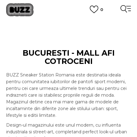
0
PLATA CU CARDUL
Plateste in siguranta cu cardul Visa sau MasterCard!
CUMPĂRĂ ACUM, PLATESTE MAI TÂRZIU
3 rate fără dobândă fără card de credit cu Klarna
VEZI MAI MULT
BUCURESTI - MALL AFI
COTROCENI
BUZZ Sneaker Station Romania este destinatia ideala
pentru comunitatea iubitorilor de pantofi sport moderni,
pentru cei care urmeaza ultimele trenduri sau pentru cei
indrazneti care isi stabilesc propriile reguli de moda.
Magazinul detine cea mai mare gama de modele de
incaltaminte din diferite zone ale stilului urban: sport,
lifestyle si editii limitate.
Design-ul magazinului este unul modern, cu influenta
industriala si street-art, completand perfect look-ul urban