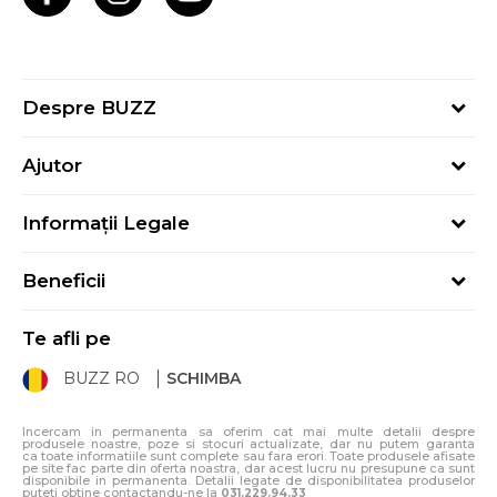
Despre BUZZ
Despre noi
Ajutor
Hai în echipa noastră
Întrebări frecvente
Contact
Informații Legale
Cum cumpăr
Magazine
Termeni și Condiții
Cum mă înregistrez
Blog
Beneficii
Politica de Confidențialitate
Retur
Sport&Bonus - Detalii
Politica Cookie
Starea comenzii
Te afli pe
Sport&Bonus - Regulament
ANPC
Procedura de retur
BUZZ RO
SCHIMBA
Card Cadou
ANPC – SAL
Condiții de livrare
Klarna - 3 rate fără dobândă
Incercam in permanenta sa oferim cat mai multe detalii despre
produsele noastre, poze si stocuri actualizate, dar nu putem garanta
ca toate informatiile sunt complete sau fara erori. Toate produsele afisate
pe site fac parte din oferta noastra, dar acest lucru nu presupune ca sunt
disponibile in permanenta. Detalii legate de disponibilitatea produselor
puteti obtine contactandu-ne la
031.229.94.33