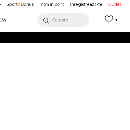
e
Sport
&
Bonus
Intră în cont
Înregistrează-te
Outlet
REW
Cautare
0
erCard!
cu Klarna
VEZI MAI MULT
iv Minecraft
10014539
Alertă preț redus