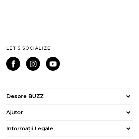
LET’S SOCIALIZE
Despre BUZZ
Despre noi
Ajutor
Hai în echipa noastră
Întrebări frecvente
Contact
Informații Legale
Cum cumpăr
Magazine