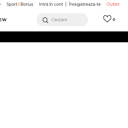
e
Sport
&
Bonus
Intră în cont
Înregistrează-te
Outlet
REW
Cautare
0
erCard!
cu Klarna
VEZI MAI MULT
fi Sport
IF8069
G
Alertă preț redus