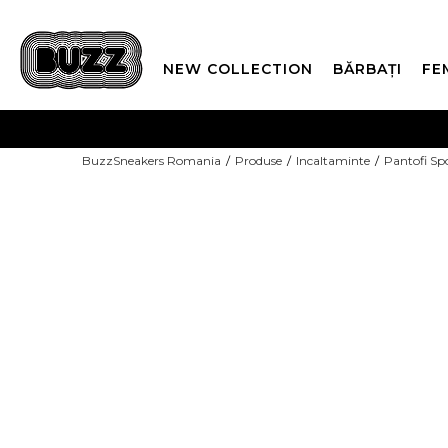
NEW COLLECTION
BĂRBAȚI
FE
PLATA
BuzzSneakers Romania
Produse
Incaltaminte
Pantofi Sp
CUMPĂRĂ ACUM, PLAT