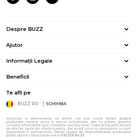
Despre BUZZ
Despre noi
Ajutor
Hai în echipa noastră
Întrebări frecvente
Contact
Informații Legale
Cum cumpăr
Magazine
Termeni și Condiții
Cum mă înregistrez
Blog
Beneficii
Politica de Confidențialitate
Retur
Sport&Bonus - Detalii
Politica Cookie
Starea comenzii
Te afli pe
Sport&Bonus - Regulament
ANPC
Procedura de retur
BUZZ RO
SCHIMBA
Card Cadou
ANPC – SAL
Condiții de livrare
Klarna - 3 rate fără dobândă
Incercam in permanenta sa oferim cat mai multe detalii despre
produsele noastre, poze si stocuri actualizate, dar nu putem garanta
ca toate informatiile sunt complete sau fara erori. Toate produsele afisate
pe site fac parte din oferta noastra, dar acest lucru nu presupune ca sunt
disponibile in permanenta. Detalii legate de disponibilitatea produselor
puteti obtine contactandu-ne la
031.229.94.33