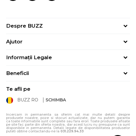
Despre BUZZ
Despre noi
Ajutor
Hai în echipa noastră
Întrebări frecvente
Contact
Informații Legale
Cum cumpăr
Magazine
Termeni și Condiții
Cum mă înregistrez
Blog
Beneficii
Politica de Confidențialitate
Retur
Sport&Bonus - Detalii
Politica Cookie
Starea comenzii
Te afli pe
Sport&Bonus - Regulament
ANPC
Procedura de retur
BUZZ RO
SCHIMBA
Card Cadou
ANPC – SAL
Condiții de livrare
Klarna - 3 rate fără dobândă
Incercam in permanenta sa oferim cat mai multe detalii despre
produsele noastre, poze si stocuri actualizate, dar nu putem garanta
ca toate informatiile sunt complete sau fara erori. Toate produsele afisate
pe site fac parte din oferta noastra, dar acest lucru nu presupune ca sunt
disponibile in permanenta. Detalii legate de disponibilitatea produselor
puteti obtine contactandu-ne la
031.229.94.33