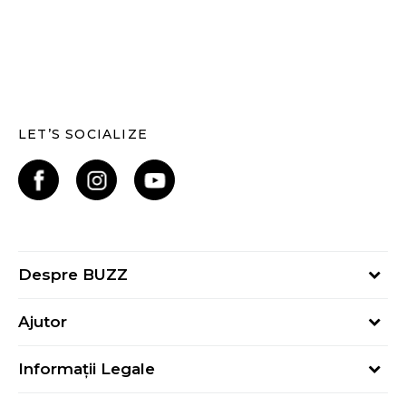
LET’S SOCIALIZE
Despre BUZZ
Despre noi
Ajutor
Hai în echipa noastră
Întrebări frecvente
Contact
Informații Legale
Cum cumpăr
Magazine
Termeni și Condiții