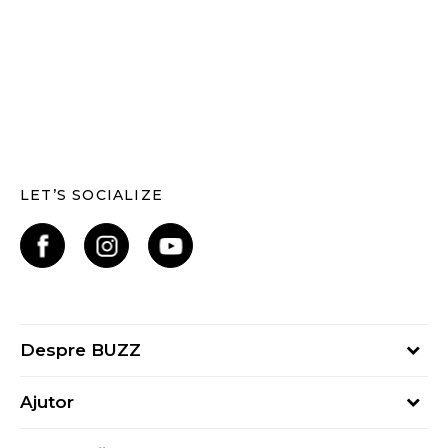
LET’S SOCIALIZE
Despre BUZZ
Despre noi
Ajutor
Hai în echipa noastră
Întrebări frecvente
Contact