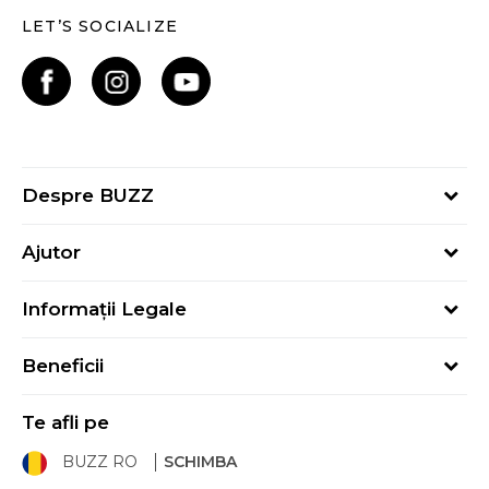
LET’S SOCIALIZE
Despre BUZZ
Despre noi
Ajutor
Hai în echipa noastră
Întrebări frecvente
Contact
Informații Legale
Cum cumpăr
Magazine
Termeni și Condiții
Cum mă înregistrez
Blog
Beneficii
Politica de Confidențialitate
Retur
Sport&Bonus - Detalii
Politica Cookie
Starea comenzii
Te afli pe
Sport&Bonus - Regulament
ANPC
Procedura de retur
BUZZ RO
SCHIMBA
Card Cadou
ANPC – SAL
Condiții de livrare