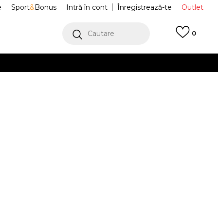
e
Sport
&
Bonus
Intră în cont
Înregistrează-te
Outlet
Cautare
0
erCard!
cu Klarna
VEZI MAI MULT
 Sport Puma
396425-01
Energy
Alertă preț redus