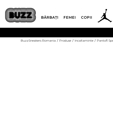
BĂRBAȚI
FEMEI
COPII
PLATA
BuzzSneakers Romania
Produse
Incaltaminte
Pantofi Sp
CUMPĂRĂ ACUM, PLAT