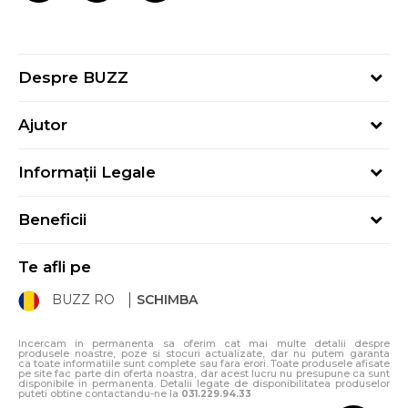
Despre BUZZ
Despre noi
Ajutor
Hai în echipa noastră
Întrebări frecvente
Contact
Informații Legale
Cum cumpăr
Magazine
Termeni și Condiții
Cum mă înregistrez
Blog
Beneficii
Politica de Confidențialitate
Retur
Sport&Bonus - Detalii
Politica Cookie
Starea comenzii
Te afli pe
Sport&Bonus - Regulament
ANPC
Procedura de retur
BUZZ RO
SCHIMBA
Card Cadou
ANPC – SAL
Condiții de livrare
Klarna - 3 rate fără dobândă
Incercam in permanenta sa oferim cat mai multe detalii despre
produsele noastre, poze si stocuri actualizate, dar nu putem garanta
ca toate informatiile sunt complete sau fara erori. Toate produsele afisate
pe site fac parte din oferta noastra, dar acest lucru nu presupune ca sunt
disponibile in permanenta. Detalii legate de disponibilitatea produselor
puteti obtine contactandu-ne la
031.229.94.33