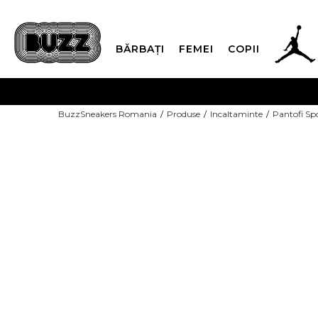
BĂRBAȚI
FEMEI
COPII
PLATA
BuzzSneakers Romania
Produse
Incaltaminte
Pantofi Sp
CUMPĂRĂ ACUM, PLAT