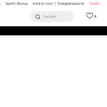
e
Sport
&
Bonus
Intră în cont
Înregistrează-te
Outlet
Cautare
0
erCard!
cu Klarna
VEZI MAI MULT
fi Sport La
IE6479
Alertă preț redus