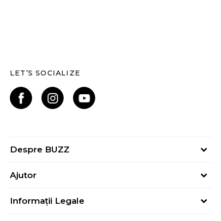
LET’S SOCIALIZE
Despre BUZZ
Despre noi
Ajutor
Hai în echipa noastră
Întrebări frecvente
Contact
Informații Legale
Cum cumpăr
Magazine
Termeni și Condiții