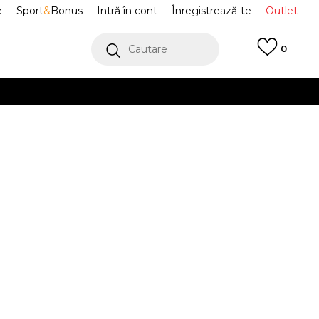
e
Sport
&
Bonus
Intră în cont
Înregistrează-te
Outlet
Cautare
0
erCard!
cu Klarna
VEZI MAI MULT
fi Sport CLUB
100201407
Alertă preț redus