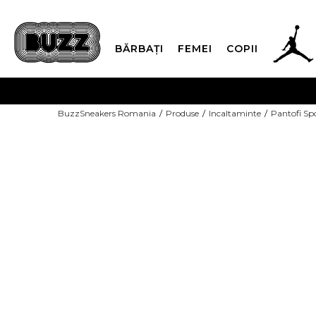
BĂRBAȚI
FEMEI
COPII
PLATA
BuzzSneakers Romania
Produse
Incaltaminte
Pantofi Sp
CUMPĂRĂ ACUM, PLAT