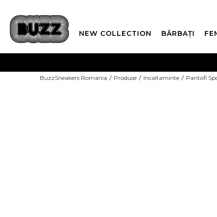
NEW COLLECTION
BĂRBAȚI
FE
PLATA
BuzzSneakers Romania
Produse
Incaltaminte
Pantofi Sp
CUMPĂRĂ ACUM, PLAT