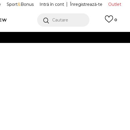
e
Sport
&
Bonus
Intră în cont
Înregistrează-te
Outlet
REW
Cautare
0
erCard!
cu Klarna
VEZI MAI MULT
fi Sport Air
DH7004-109
te
Alertă preț redus