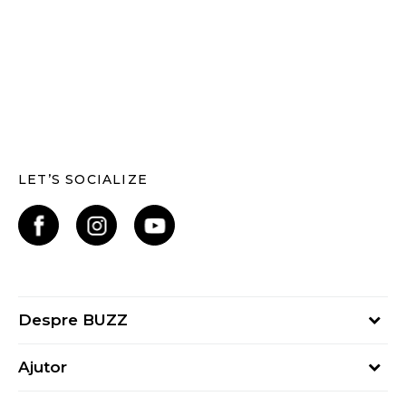
LET’S SOCIALIZE
Despre BUZZ
Despre noi
Ajutor
Hai în echipa noastră
Întrebări frecvente