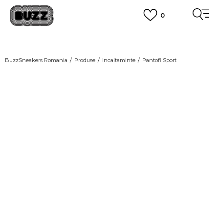
0
PLATA CU CARDUL
Plateste in siguranta cu cardul Visa sau MasterCard!
CUMPĂRĂ ACUM, PLATESTE MAI TÂRZIU
3 rate fără dobândă fără card de credit cu Klarna
BuzzSneakers Romania
Produse
Incaltaminte
Pantofi Sport
VEZI MAI MULT