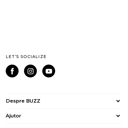
LET’S SOCIALIZE
Despre BUZZ
Despre noi
Ajutor
Hai în echipa noastră
Întrebări frecvente