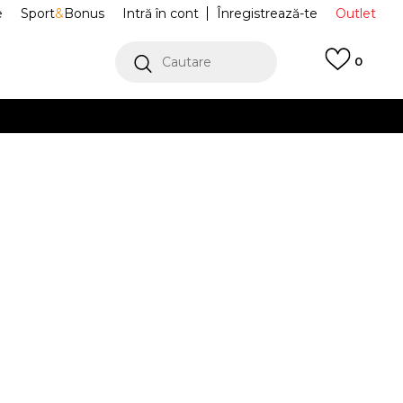
e
Sport
&
Bonus
Intră în cont
Înregistrează-te
Outlet
Cautare
0
erCard!
cu Klarna
VEZI MAI MULT
Sport V2k Run
FZ2622-002
Alertă preț redus