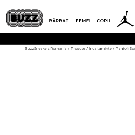
BĂRBAȚI
FEMEI
COPII
PLATA
BuzzSneakers Romania
Produse
Incaltaminte
Pantofi Sp
CUMPĂRĂ ACUM, PLAT