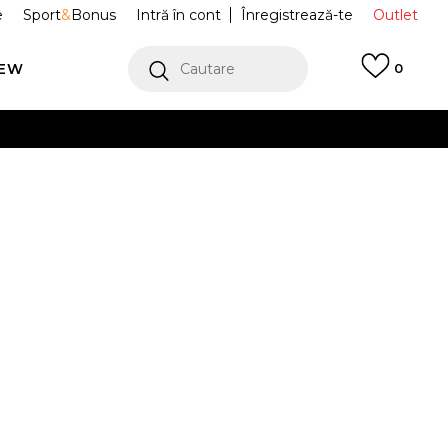
e
Sport
&
Bonus
Intră în cont
Înregistrează-te
Outlet
REW
Cautare
0
erCard!
cu Klarna
VEZI MAI MULT
fi Sport Air
FQ7939-103
Alertă preț redus