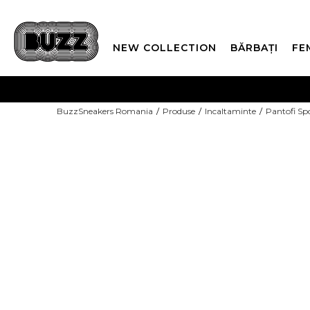
NEW COLLECTION
BĂRBAȚI
FE
PLATA
BuzzSneakers Romania
Produse
Incaltaminte
Pantofi Sp
CUMPĂRĂ ACUM, PLAT