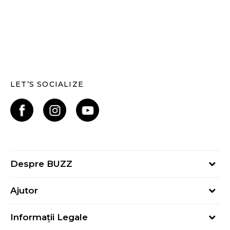
LET’S SOCIALIZE
Despre BUZZ
Despre noi
Ajutor
Hai în echipa noastră
Întrebări frecvente
Contact
Informații Legale
Cum cumpăr
Magazine