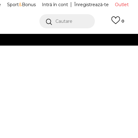
e
Sport
&
Bonus
Intră în cont
Înregistrează-te
Outlet
Cautare
0
erCard!
cu Klarna
VEZI MAI MULT
fi Sport
ID8817
 5
Alertă preț redus