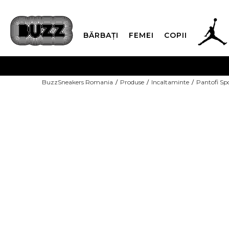
BĂRBAȚI
FEMEI
COPII
PLATA
BuzzSneakers Romania
Produse
Incaltaminte
Pantofi Sp
CUMPĂRĂ ACUM, PLAT