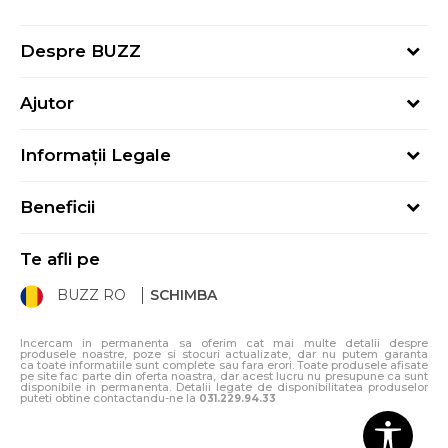
Despre BUZZ
Despre noi
Ajutor
Hai în echipa noastră
Întrebări frecvente
Contact
Informații Legale
Cum cumpăr
Magazine
Termeni și Condiții
Cum mă înregistrez
Blog
Beneficii
Politica de Confidențialitate
Retur
Sport&Bonus - Detalii
Politica Cookie
Starea comenzii
Te afli pe
Sport&Bonus - Regulament
ANPC
Procedura de retur
BUZZ RO
SCHIMBA
Card Cadou
ANPC – SAL
Condiții de livrare
Klarna - 3 rate fără dobândă
Incercam in permanenta sa oferim cat mai multe detalii despre
produsele noastre, poze si stocuri actualizate, dar nu putem garanta
ca toate informatiile sunt complete sau fara erori. Toate produsele afisate
pe site fac parte din oferta noastra, dar acest lucru nu presupune ca sunt
disponibile in permanenta. Detalii legate de disponibilitatea produselor
puteti obtine contactandu-ne la
031.229.94.33