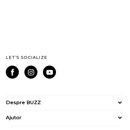
LET’S SOCIALIZE
Despre BUZZ
Despre noi
Ajutor
Hai în echipa noastră
Întrebări frecvente