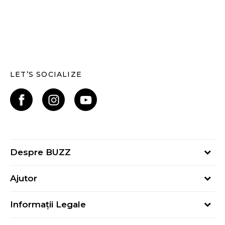
LET’S SOCIALIZE
Despre BUZZ
Despre noi
Ajutor
Hai în echipa noastră
Întrebări frecvente
Contact
Informații Legale
Cum cumpăr
Magazine
Termeni și Condiții